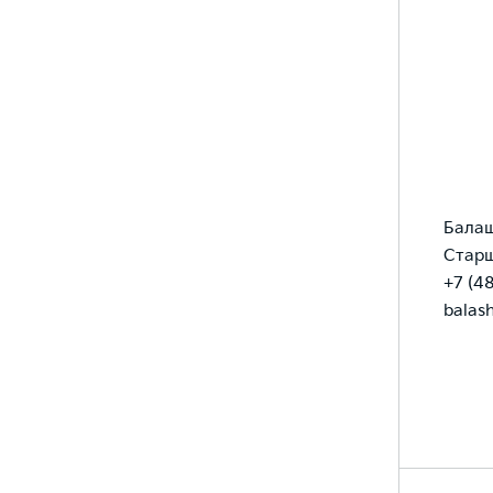
Балаш
Старш
+7 (4
balas