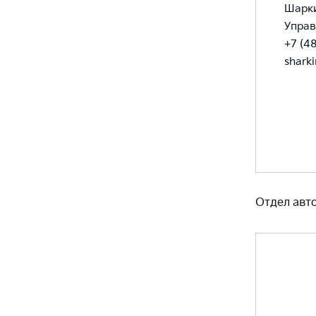
Шарк
Управ
+7 (4
shark
Отдел авт