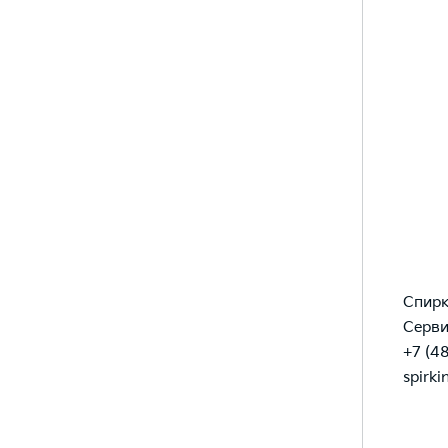
Спирк
Серв
+7 (4
spirk