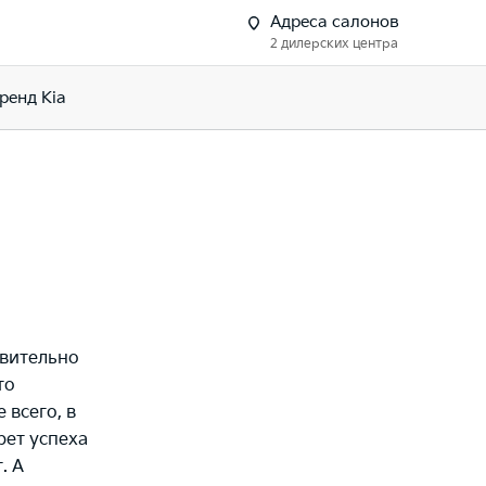
Адреса салонов
2 дилерских центра
ренд Kia
твительно
то
всего, в
рет успеха
. А