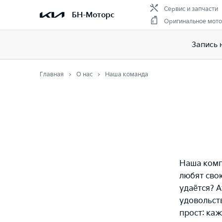
Сервис и запчасти
БН-Моторс
Оригинальное мото
Запись 
Главная
О нас
Наша команда
Наша комп
любят свою
удаётся? 
удовольств
прост: каж