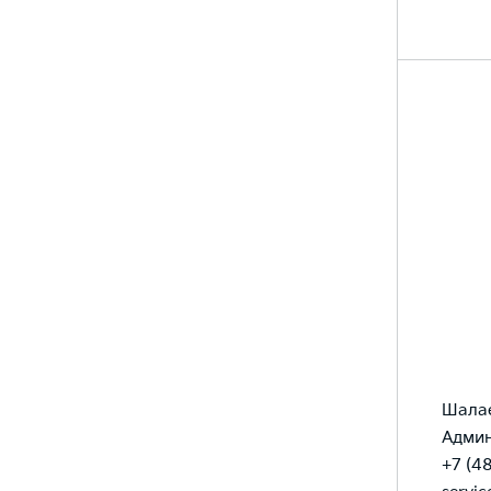
Шалае
Админ
+7 (4