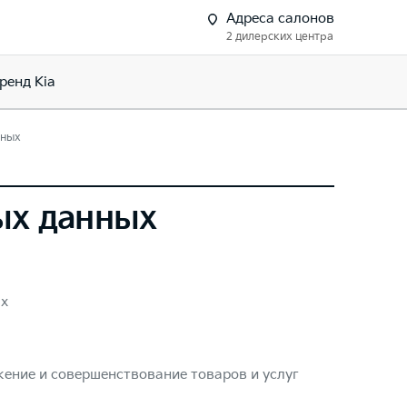
Адреса салонов
2 дилерских центра
ренд Kia
нных
ых данных
ых
ение и совершенствование товаров и услуг