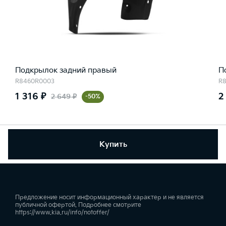
Подкрылок задний правый
П
R8460R0003
R
1 316 ₽
2
2 649 ₽
-50%
Купить
Предложение носит информационный характер и не является
публичной офертой. Подробнее смотрите
https://www.kia.ru/info/notoffer/