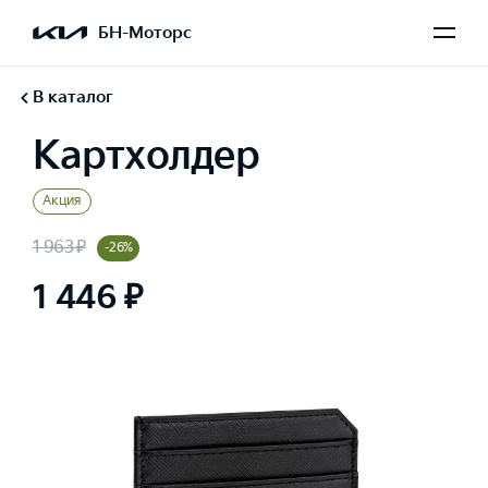
БН-Моторс
В каталог
Картхолдер
Акция
1 963 ₽
-26%
1 446 ₽