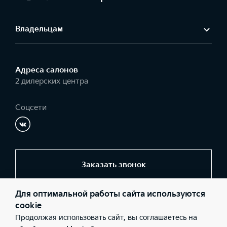
Владельцам
Адреса салонов
2 дилерских центра
Соцсети
Заказать звонок
Для оптимальной работы сайта используются
© 2026 Юридические лица ООО «БН-Моторс» (Фактический
cookie
адрес: г. Брянск, пр-т Ст. Димитрова, 62; Телефон: +7 (4832) 31-
Продолжая использовать сайт, вы соглашаетесь на
23-01; ИНН: 3232029478; ОГРН: 1023201063600), ООО «БН-
Моторс» (Фактический адрес: Калужская обл., г. Обнинск,