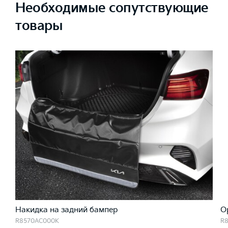
Необходимые сопутствующие
товары
Накидка на задний бампер
О
R8570AC000K
R