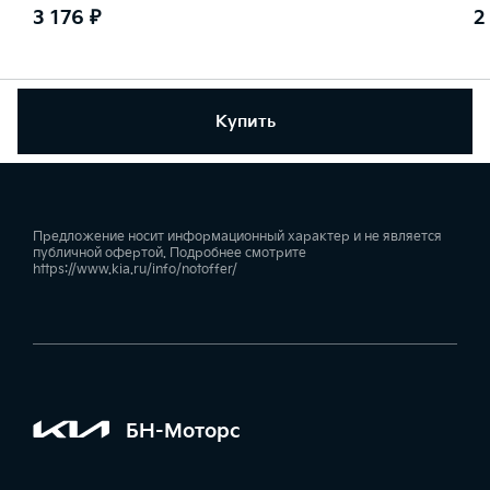
3 176 ₽
2
Купить
Предложение носит информационный характер и не является
публичной офертой. Подробнее смотрите
https://www.kia.ru/info/notoffer/
БН-Моторс