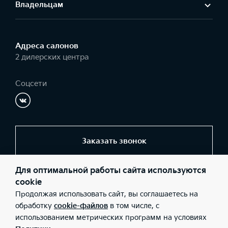
Владельцам
Адреса салонов
2 дилерских центра
Соцсети
Заказать звонок
Для оптимальной работы сайта используются
© 2026 Юридические лица ООО «БН-Моторс» (Фактический
cookie
адрес: г. Брянск, пр-т Ст. Димитрова, 62; Телефон: +7 (4832) 31-
Продолжая использовать сайт, вы соглашаетесь на
23-01; ИНН: 3232029478; ОГРН: 1023201063600), ООО «БН-
Моторс» (Фактический адрес: Калужская обл., г. Обнинск,
обработку
cookie-файлов
в том числе, с
Киевское шоссе, д. 21, к.2; Телефон: +7 (48439) 7-96-08; ИНН:
использованием метрических программ на условиях
3232029478; ОГРН: 1023201063600), ООО «Киа Россия и СНГ»
(Фактический адрес: г.Москва, Валовая 26; Телефон: 8 800 301